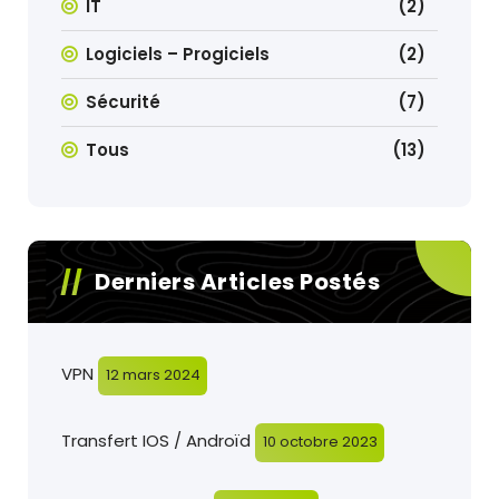
IT
(2)
Logiciels – Progiciels
(2)
Sécurité
(7)
Tous
(13)
Derniers Articles Postés
VPN
12 mars 2024
Transfert IOS / Androïd
10 octobre 2023