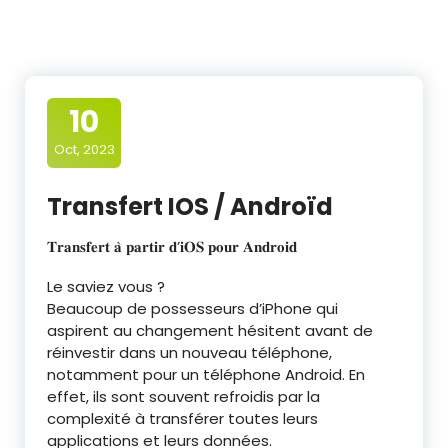
10
Oct, 2023
Transfert IOS / Androïd
𝐓𝐫𝐚𝐧𝐬𝐟𝐞𝐫𝐭 𝐚̀ 𝐩𝐚𝐫𝐭𝐢𝐫 𝐝’𝐢𝐎𝐒 𝐩𝐨𝐮𝐫 𝐀𝐧𝐝𝐫𝐨𝐢𝐝
Le saviez vous ?
Beaucoup de possesseurs d’iPhone qui
aspirent au changement hésitent avant de
réinvestir dans un nouveau téléphone,
notamment pour un téléphone Android. En
effet, ils sont souvent refroidis par la
complexité à transférer toutes leurs
applications et leurs données.